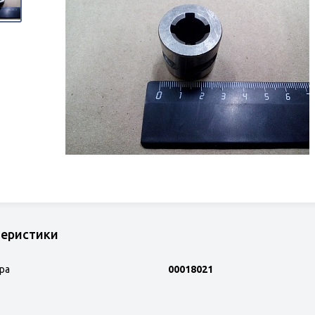
теристики
ра
00018021