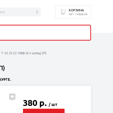
КОРЗИНА
нет товаров
Т-25 25.22.106В (4-х шлиц) (П)
П)
УРГЕ.
380 р.
/ шт