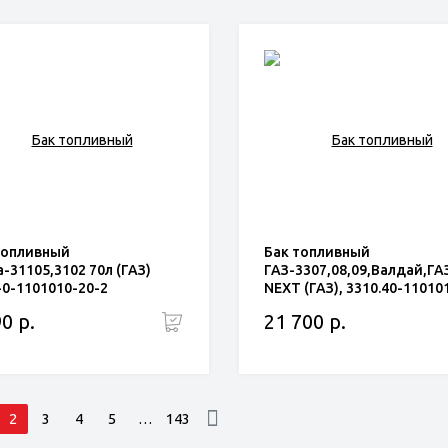
топливный
Бак топливный
-31105,3102 70л (ГАЗ)
ГАЗ-3307,08,09,Валдай,ГА
-0-1101010-20-2
NEXT (ГАЗ), 3310.40-11010
0 р.
21 700 р.
2
3
4
5
…
143