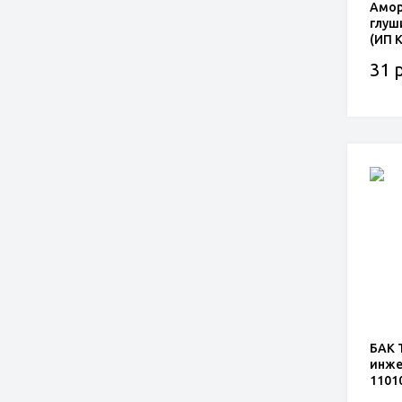
Амор
глуш
(ИП К
1203
31 р
БАК 
инже
1101