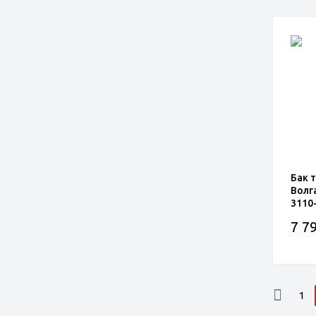
Бак 
Волга
3110
7 79
1