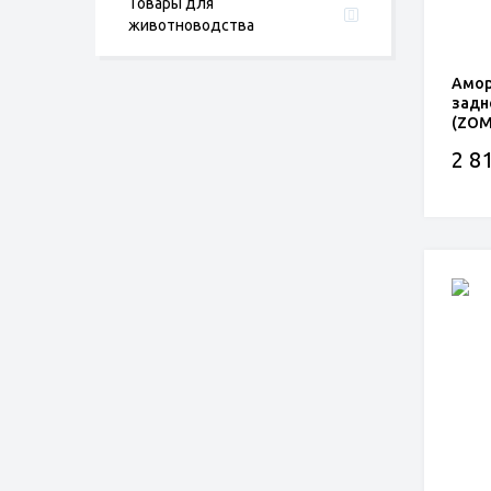
Товары для
животноводства
Амор
задн
(ZOM
2 81