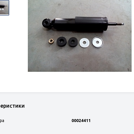
теристики
ра
00024411