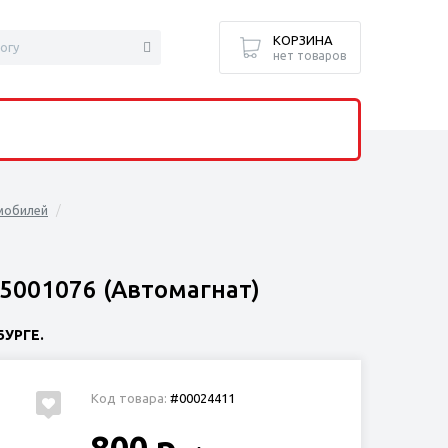
КОРЗИНА
нет товаров
мобилей
5001076 (Автомагнат)
УРГЕ.
Код товара:
#00024411
800 р.