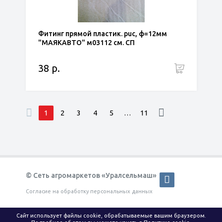
Фитинг прямой пластик. puc, ф=12мм
"МАЯКАВТО" м03112 см. СП
38 р.
1
2
3
4
5
…
11
© Сеть агромаркетов «Уралсельмаш»
Согласие на обработку персональных данных
КАТАЛОГ
ОПЛАТА И ДОСТАВКА
Сайт использует файлы cookie, обрабатываемые вашим браузером.